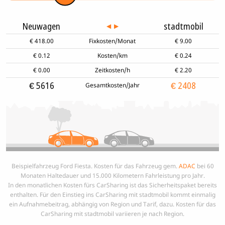
Neuwagen
stadtmobil
◀︎
▶︎
€
418.00
Fixkosten/Monat
€
9.00
€
0.12
Kosten/km
€
0.24
€
0.00
Zeitkosten/h
€
2.20
€
5616
€
2408
Gesamtkosten/Jahr
Beispielfahrzeug Ford Fiesta. Kosten für das Fahrzeug gem.
ADAC
bei 60
Monaten Haltedauer und 15.000 Kilometern Fahrleistung pro Jahr.
In den monatlichen Kosten fürs CarSharing ist das Sicherheitspaket bereits
enthalten. Für den Einstieg ins CarSharing mit stadtmobil kommt einmalig
ein Aufnahmebeitrag, abhängig von Region und Tarif, dazu. Kosten für das
CarSharing mit stadtmobil variieren je nach Region.